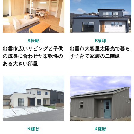
S様邸
F様邸
出雲市広いリビングと子供
出雲市大容量太陽光で暮ら
の成長に合わせた柔軟性の
す子育て家族の二階建
ある大きい部屋
N様邸
K様邸