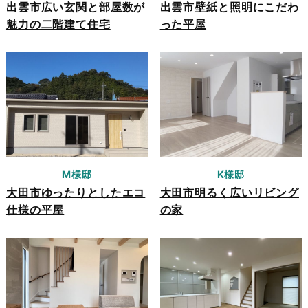
出雲市広い玄関と部屋数が
出雲市壁紙と照明にこだわ
魅力の二階建て住宅
った平屋
M様邸
K様邸
大田市ゆったりとしたエコ
大田市明るく広いリビング
仕様の平屋
の家