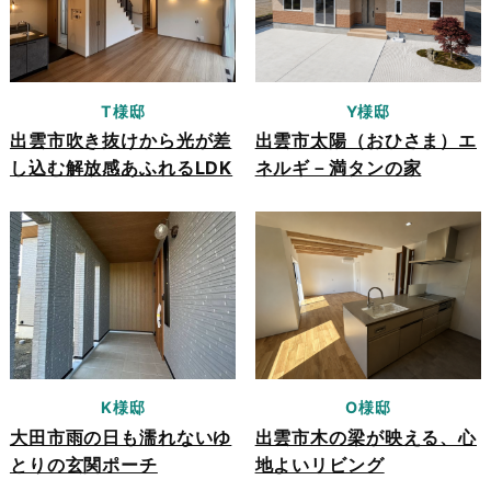
T様邸
Y様邸
出雲市吹き抜けから光が差
出雲市太陽（おひさま）エ
し込む解放感あふれるLDK
ネルギ－満タンの家
K様邸
O様邸
大田市雨の日も濡れないゆ
出雲市木の梁が映える、心
とりの玄関ポーチ
地よいリビング