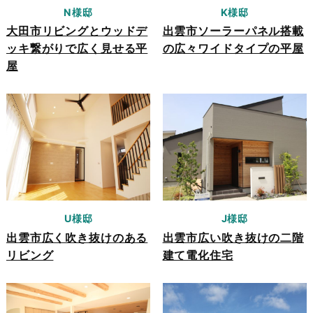
N様邸
K様邸
大田市リビングとウッドデ
出雲市ソーラーパネル搭載
ッキ繋がりで広く見せる平
の広々ワイドタイプの平屋
屋
U様邸
J様邸
出雲市広く吹き抜けのある
出雲市広い吹き抜けの二階
リビング
建て電化住宅