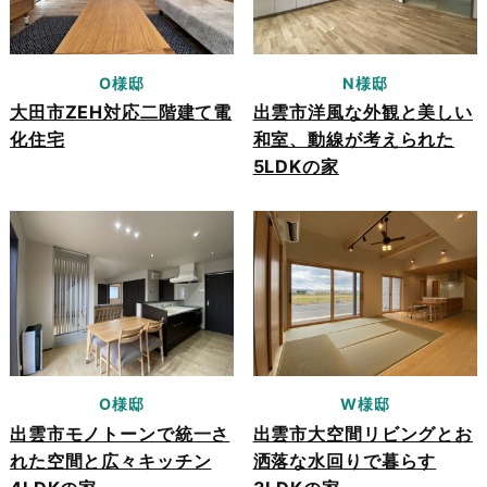
O様邸
N様邸
大田市ZEH対応二階建て電
出雲市洋風な外観と美しい
化住宅
和室、動線が考えられた
5LDKの家
O様邸
W様邸
出雲市モノトーンで統一さ
出雲市大空間リビングとお
れた空間と広々キッチン
洒落な水回りで暮らす