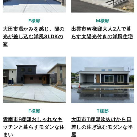
F様邸
M様邸
大田市温かみを感じ、陽の
出雲市W様邸大人2人で暮
光が差し込む洋風3LDKの
らす太陽光付きの洋風住宅
家
F様邸
T様邸
雲南市F様邸おしゃれなキ
大田市T様邸吹抜けから日
ッチンと暮らすモダンな住
差しの注ぎ込むモダンな平
まい
屋