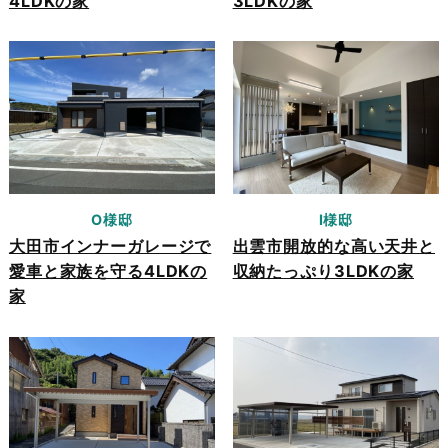
4LDKの家
3LDKの家
O様邸
I様邸
大田市インナーガレージで
出雲市開放的な高い天井と
愛車と家族を守る4LDKの
収納たっぷり3LDKの家
家